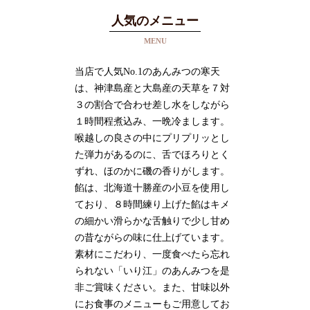
人気のメニュー
MENU
当店で人気No.1のあんみつの寒天
は、神津島産と大島産の天草を７対
３の割合で合わせ差し水をしながら
１時間程煮込み、一晩冷まします。
喉越しの良さの中にプリプリッとし
た弾力があるのに、舌でほろりとく
ずれ、ほのかに磯の香りがします。
餡は、北海道十勝産の小豆を使用し
ており、８時間練り上げた餡はキメ
の細かい滑らかな舌触りで少し甘め
の昔ながらの味に仕上げています。
素材にこだわり、一度食べたら忘れ
られない「いり江」のあんみつを是
非ご賞味ください。また、甘味以外
にお食事のメニューもご用意してお