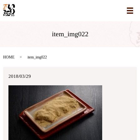
メ
item_img022
HOME
item_img022
2018/03/29